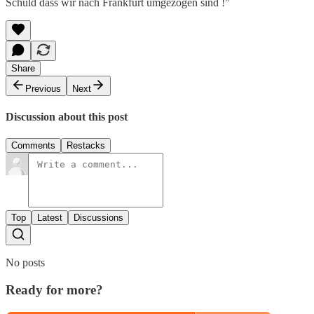
Schuld dass wir nach Frankfurt umgezogen sind !”
Share
Previous
Next
Discussion about this post
Comments
Restacks
Top
Latest
Discussions
No posts
Ready for more?