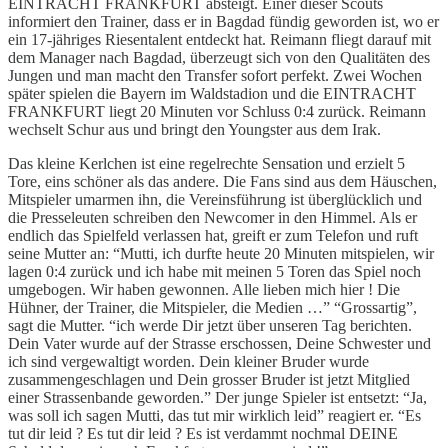
EINTRACHT FRANKFURT absteigt. Einer dieser Scouts
informiert den Trainer, dass er in Bagdad fündig geworden ist, wo er
ein 17-jähriges Riesentalent entdeckt hat. Reimann fliegt darauf mit
dem Manager nach Bagdad, überzeugt sich von den Qualitäten des
Jungen und man macht den Transfer sofort perfekt. Zwei Wochen
später spielen die Bayern im Waldstadion und die EINTRACHT
FRANKFURT liegt 20 Minuten vor Schluss 0:4 zurück. Reimann
wechselt Schur aus und bringt den Youngster aus dem Irak.
Das kleine Kerlchen ist eine regelrechte Sensation und erzielt 5
Tore, eins schöner als das andere. Die Fans sind aus dem Häuschen,
Mitspieler umarmen ihn, die Vereinsführung ist überglücklich und
die Presseleuten schreiben den Newcomer in den Himmel. Als er
endlich das Spielfeld verlassen hat, greift er zum Telefon und ruft
seine Mutter an: “Mutti, ich durfte heute 20 Minuten mitspielen, wir
lagen 0:4 zurück und ich habe mit meinen 5 Toren das Spiel noch
umgebogen. Wir haben gewonnen. Alle lieben mich hier ! Die
Hühner, der Trainer, die Mitspieler, die Medien …” “Grossartig”,
sagt die Mutter. “ich werde Dir jetzt über unseren Tag berichten.
Dein Vater wurde auf der Strasse erschossen, Deine Schwester und
ich sind vergewaltigt worden. Dein kleiner Bruder wurde
zusammengeschlagen und Dein grosser Bruder ist jetzt Mitglied
einer Strassenbande geworden.” Der junge Spieler ist entsetzt: “Ja,
was soll ich sagen Mutti, das tut mir wirklich leid” reagiert er. “Es
tut dir leid ? Es tut dir leid ? Es ist verdammt nochmal DEINE